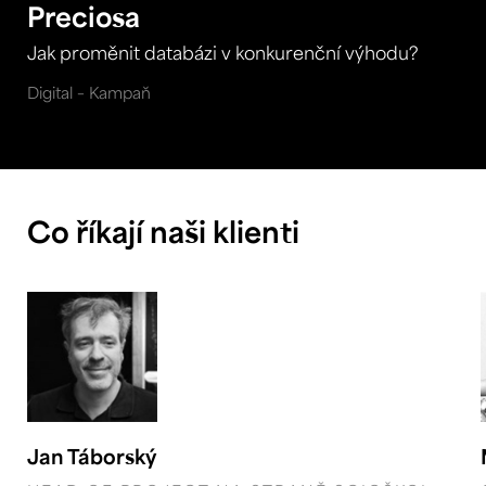
Preciosa
Jak proměnit databázi v konkurenční výhodu?
Digital – Kampaň
Co říkají naši klienti
Jan Táborský