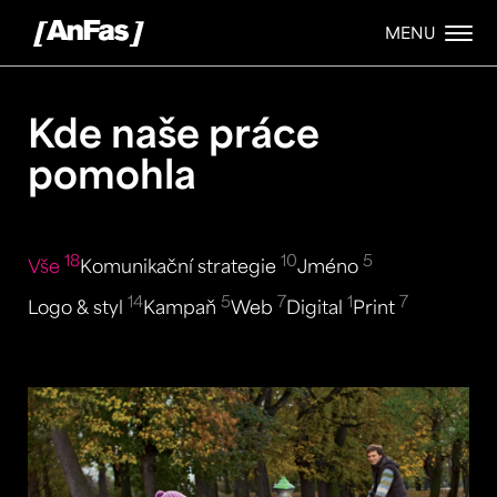
MENU
Kde naše práce
pomohla
18
10
5
Vše
Komunikační strategie
Jméno
14
5
7
1
7
Logo & styl
Kampaň
Web
Digital
Print