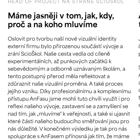
HEAD OF PROJECT NA STRANĚ SCIOŠKOL
Máme jasněji v tom, jak, kdy,
proč a na koho mluvíme
Oslovit pro tvorbu naší nové vizuální identity
externí firmu bylo přirozenou součástí vývoje a
zrání ScioŠkol. Naše cesta vedla od cíleně
experimentálních, až punkových začátků k
sebevědomým a odborně uznávaným školám, a
tento postupný přerod měla reflektovat a
zdůraznit naše vizuální proměna. A také proces
jejího vzniku. Díky profesionálnímu a komplexnímu
přístupu AnFasu jsme mohli tuto chvíli využít i pro
reflexi našeho vývoje, zastavení se a zamyšlení se
nad tím, jak „mluvíme“ k veřejnosti, a také si ujasnit
které části našeho budoucího směřování jsou pro
nás důležité. V konečném výsledku je tak pro nás
spolupráce s AnFasem přínosná jak tím, že máme