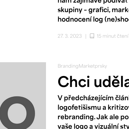
skupiny – grafici, mark
hodnocení log (ne)shod
27. 3. 2023
|
15 minut čten
Branding
Marketprsky
Chci uděla
V předcházejícím člán
logofetišismu a kritiz
rebranding. Jak ale p
vaše logo a vizuální 