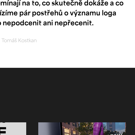
mínají na to, co skutečně dokáže a co
abízíme pár postřehů o významu loga
o nepodcenit ani nepřecenit.
|
Tomáš Kostkan