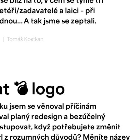
etéři/zadavatelé a laici – při
nou... A tak jsme se zeptali.
í
|
Tomáš Kostkan
t 💣 logo
ku jsem se věnoval příčinám
oval planý redesign a bezúčelný
ostupovat, když potřebujete změnit
styl z rozumných důvodů? Měníte název