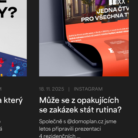
M
18. 11. 2025
| INSTAGRAM
a který
Může se z opakujících
se zakázek stát rutina?
e
Společně s @domoplan.cz jsme
á
letos připravili prezentaci
4 rezidenčních ...