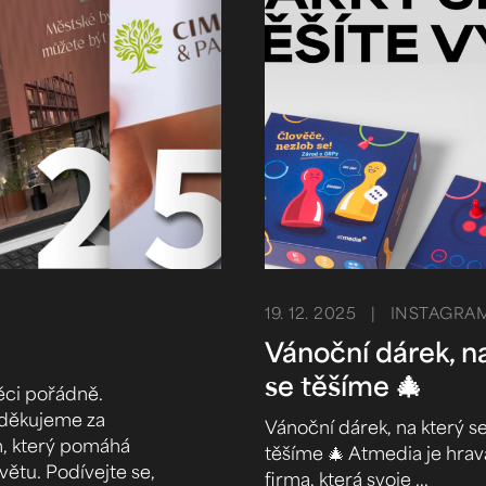
19. 12. 2025
| INSTAGRA
Vánoční dárek, n
se těšíme 🎄
ěci pořádně.
– děkujeme za
Vánoční dárek, na který s
em, který pomáhá
těšíme 🎄 Atmedia je hrav
větu. Podívejte se,
firma, která svoje ...