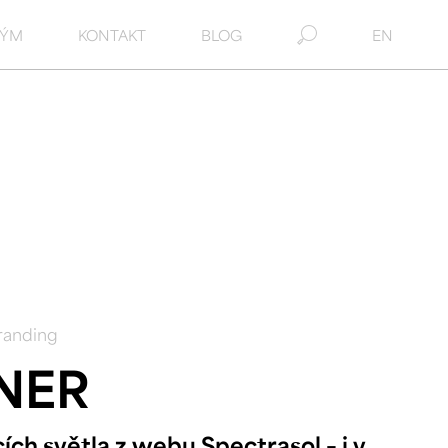
TÝM
KONTAKT
BLOG
EN
randing
NER
ch světla z webu Spectrasol – i v 