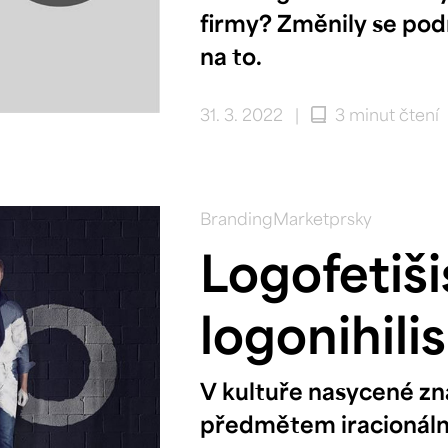
firmy? Změnily se pod
na to.
31. 3. 2022
|
3 minut čtení
Branding
Marketprsky
Logofetiš
logonihil
V kultuře nasycené zn
předmětem iracionální