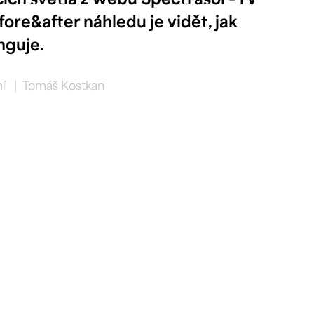
re&after náhledu je vidět, jak 
nguje.
ní
|
Tomáš Kostkan