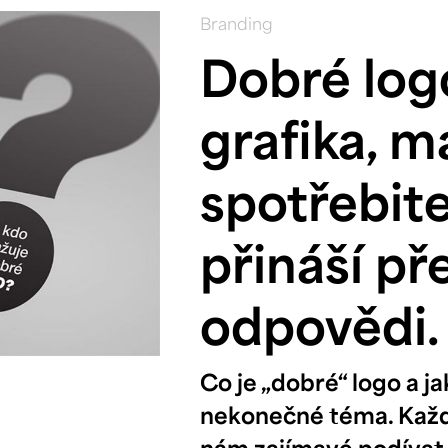
Branding
Dobré logo
grafika, m
spotřebit
přináší př
odpovědi.
Co je „dobré“ logo a ja
nekonečné téma. Každý 
nám zajímavé podívat se