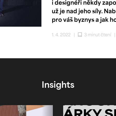
i designéři někdy zapo
už je nad jeho síly. N
pro váš byznys a jak h
1. 4. 2022
|
3 minut čtení
Insights