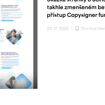
takhle zmenšeném befo
přístup Copysigner fu
20. 12. 2025
|
10 minut čte