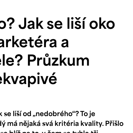
? Jak se liší oko
arketéra a
ele? Průzkum
ekvapivé
k se liší od „nedobrého“? To je
má nějaká svá kritéria kvality. Přišlo
 blíž na to, v čem se tyhle tři