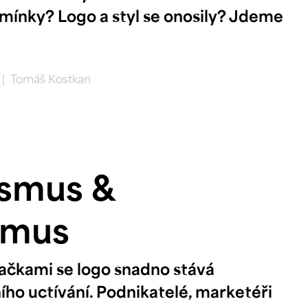
mínky? Logo a styl se onosily? Jdeme
|
Tomáš Kostkan
ismus &
ismus
ačkami se logo snadno stává
ho uctívání. Podnikatelé, marketéři