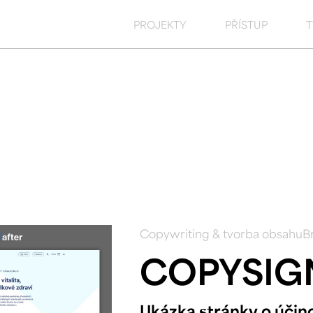
PROJEKTY
PŘÍSTUP
Copywriting & tvorba obsahu
B
COPYSIG
Ukázka stránky o účincí