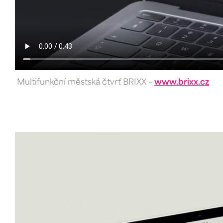
Multifunkční městská čtvrť BRIXX –
www.brixx.cz