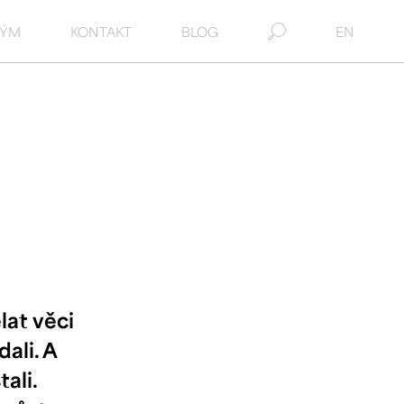
TÝM
KONTAKT
BLOG
EN
lat věci
ali. A
ali.