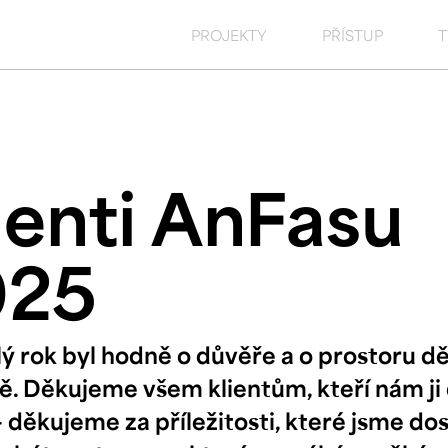
PROJEKTY
PŘÍSTUP
ienti AnFasu
025
ý rok byl hodně o důvěře a o prostoru dě
. Děkujeme všem klientům, kteří nám ji d
 děkujeme za příležitosti, které jsme dost