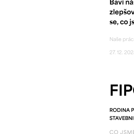
Baví n
zlepšov
se, co 
Naše prác
27. 12. 20
FI
RODINA 
STAVEBNI
CO JSM