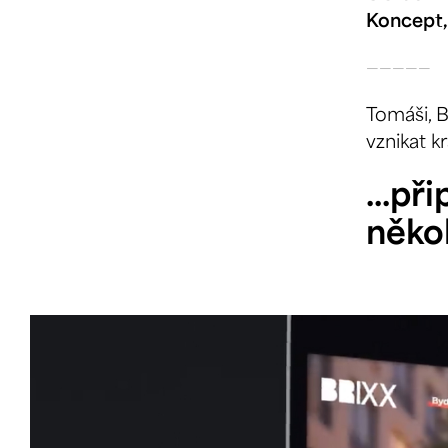
Koncept,
—————
Tomáši, B
vznikat k
...př
něko