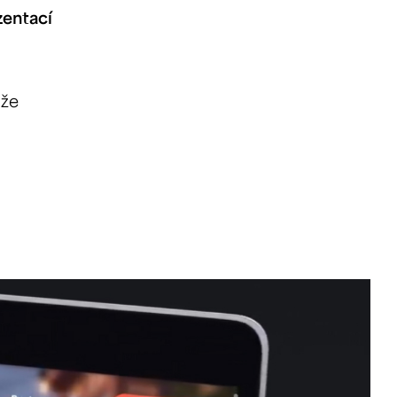
zentací
ůže