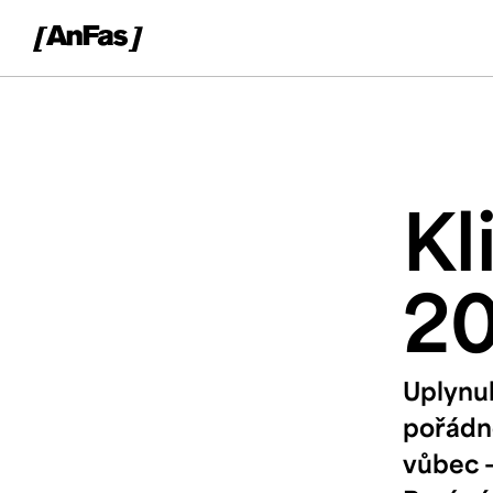
Kl
2
Uplynul
pořádně
vůbec –