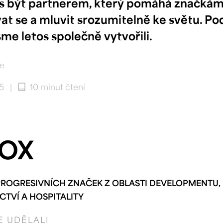
ás být partnerem, který pomáhá značkám 
at se a mluvit srozumitelně ke světu. Po
jsme letos společně vytvořili.
e
25
|
10 minut čtení
POX
PROGRESIVNÍCH ZNAČEK Z OBLASTI DEVELOPMENTU,
CTVÍ A HOSPITALITY
E UDĚLALI