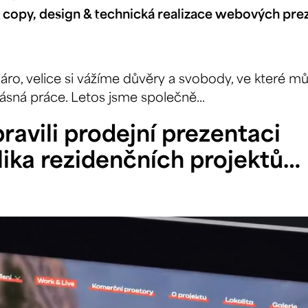
 copy, design & technická realizace webových pre
áro, velice si vážíme důvěry a svobody, ve které m
rásná práce. Letos jsme společně...
ipravili prodejní prezentaci
lika rezidenčních projektů…