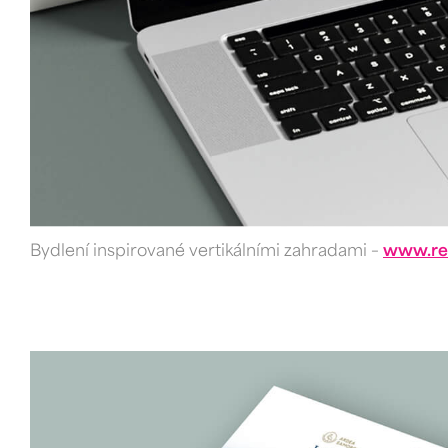
Bydlení inspirované vertikálními zahradami –
www.rez