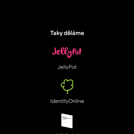
Taky děláme
JellyPot
IdentityOnline