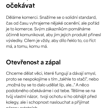
očekávat
Děláme komerci. Snažíme se o solidní standard,
čas od času vyhrajeme nějaké ocenění, ale pořád
je to komerce. Svým zákazníkům pomáháme
účinně komunikovat, aby jim jejich produkt přinesl
výsledky. Cílem je vždy, aby dílo řeklo to, co říct
má, a tomu, komu má.
Otevřenost a zápal
Chceme dělat věci, které fungují a dávají smysl,
proto se nespokojíme s tím „takhle to stačí“, nebo
„možná by se to dalo udělat líp, ale...“ A něco
podobného očekáváme i od tebe. Těšíme se na
tvůj vlastní názor, tvoji ochotu si ho obhájit před
kolegy, ale i schopnost naslouchat a přijímat
názory ostatních.