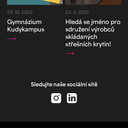
23. 10. 2025
23. 9. 2025
Gymnázium
Hledá se jméno pro
Kudykampus
sdružení výrobců
skládaných
střešních krytin!
Sledujte naše sociální sítě