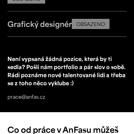
Grafický designér
OBSAZENO
Není vypsaná žádná pozice, která by ti
sedla? Pošli nám portfolio a pár slov o sobě.
Rádi poznáme nové talentované lidi a třeba
se z toho něco vyklube :)
prace@anfas.cz
Co od práce v AnFasu můžeš