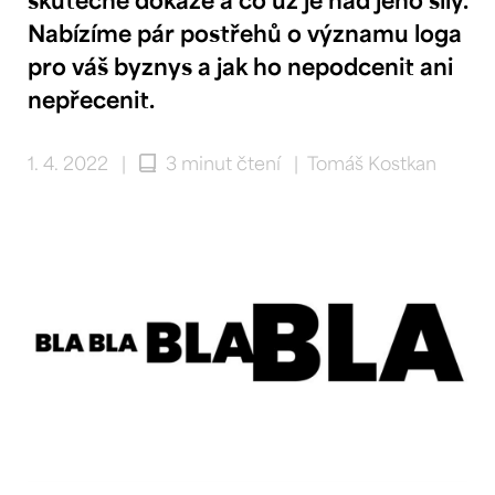
Nabízíme pár postřehů o významu loga
pro váš byznys a jak ho nepodcenit ani
nepřecenit.
1. 4. 2022
|
3 minut čtení
|
Tomáš Kostkan