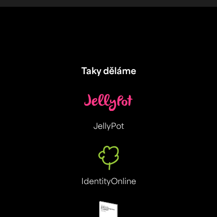
Taky děláme
JellyPot
IdentityOnline