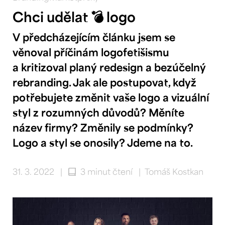
Chci udělat 💣 logo
V předcházejícím článku jsem se
věnoval příčinám logofetišismu
a kritizoval planý redesign a bezúčelný
rebranding. Jak ale postupovat, když
potřebujete změnit vaše logo a vizuální
styl z rozumných důvodů? Měníte
název firmy? Změnily se podmínky?
Logo a styl se onosily? Jdeme na to.
31. 3. 2022
|
3 minut čtení
|
Tomáš Kostkan