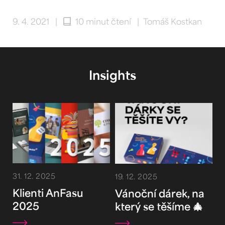
9. 4. 2021
|
10 minut čtení
|
Tomáš Kostkan
Insights
31. 12. 2025
19. 12. 2025
Klienti AnFasu
Vánoční dárek, na
2025
který se těšíme 🎄