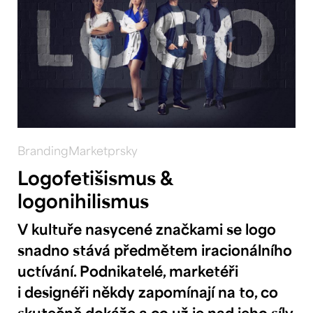
Branding
Marketprsky
Logofetišismus &
logonihilismus
V kultuře nasycené značkami se logo
snadno stává předmětem iracionálního
uctívání. Podnikatelé, marketéři
i designéři někdy zapomínají na to, co
skutečně dokáže a co už je nad jeho síly.