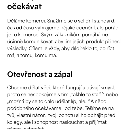
očekávat
Děláme komerci. Snažíme se o solidní standard,
čas od času vyhrajeme nějaké ocenění, ale pořád
je to komerce. Svým zákazníkům pomáháme
účinně komunikovat, aby jim jejich produkt přinesl
výsledky. Cílem je vždy, aby dílo řeklo to, co říct
má, a tomu, komu má.
Otevřenost a zápal
Chceme dělat věci, které fungují a dávají smysl,
proto se nespokojíme s tím „takhle to stačí“, nebo
„možná by se to dalo udělat líp, ale...“ A něco
podobného očekáváme i od tebe. Těšíme se na
tvůj vlastní názor, tvoji ochotu si ho obhájit před
kolegy, ale i schopnost naslouchat a přijímat
názory ostatních.