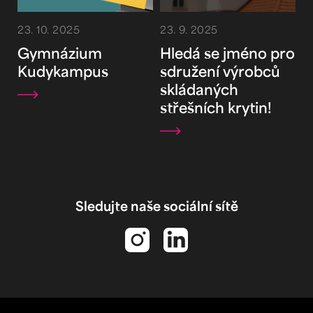
23. 10. 2025
23. 9. 2025
Gymnázium
Hledá se jméno pro
Kudykampus
sdružení výrobců
skládaných
střešních krytin!
Sledujte naše sociální sítě