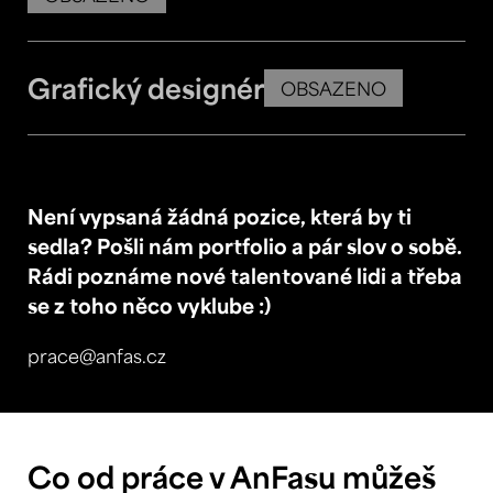
Grafický designér
OBSAZENO
Není vypsaná žádná pozice, která by ti
sedla? Pošli nám portfolio a pár slov o sobě.
Rádi poznáme nové talentované lidi a třeba
se z toho něco vyklube :)
prace@anfas.cz
Co od práce v AnFasu můžeš