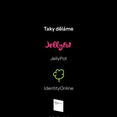
Taky děláme
JellyPot
IdentityOnline