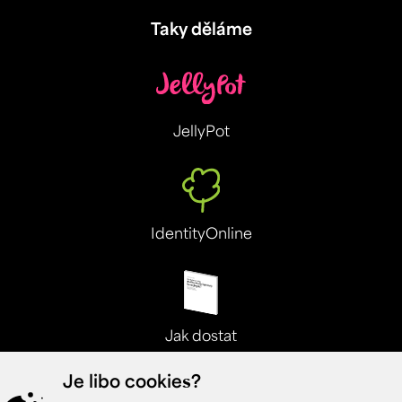
Taky děláme
JellyPot
IdentityOnline
Jak dostat
Je libo cookies?