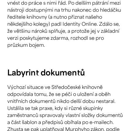
vnést do práce s nimi řád. Po delším pátrání mezi
nástroji dostupnými na trhu nakonec do hledáčku
ředitele knihovny (a nutno přiznat našeho
někdejšího kolegy) padl Identity Online. Zdálo se,
že většinu nároků splňuje, a protože jej v základní
verzi poskytujeme zdarma, rozhodl se pro
průzkum bojem.
Labyrint dokumentů
Výchozí situace ve Středočeské knihovně
odpovídala tomu, že se péči o uložení a oběh
vnitřních dokumentů nikdo delší dobu nestaral.
Ustálila se tak praxe, kdy si různé skupinky
zaměstnanců spravovaly vlastní složky dokumentů
a část šablon a předpisů obíhala po e-mailech.
Zhusta se pak uplatňoval Murphyho zákon, podle