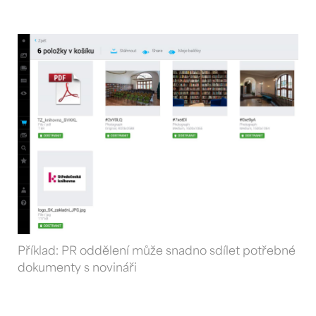
Příklad: PR oddělení může snadno sdílet potřebné
dokumenty s novináři