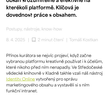
kterékoli platformě. Klíčová je
dovednost práce s obsahem.
Postupy, nástroje, know-how
8. 4. 2025
|
2 minut čtení
|
Tomáš Kostkan
Přínos kurátora se nejvíc projeví, když začne
vybranou platformu kreativně používat i k účelům,
které nikoho před ním nenapadly. Ve Středočeské
vědecké knihovně v Kladně takhle vzali náš nástroj
Identity Online
vytvořený pro správu
marketingového obsahu a vystavěli si s ním
funkční intranet.